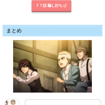
７７話 騙し討ち
まとめ